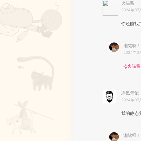
火喵酱
2024年07
你还能找
湘铭呀！
2024年0
@火喵酱
胖氪笔记
2024年07
我的静态
湘铭呀！