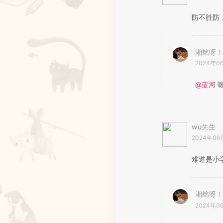
防不胜防
湘铭呀！
2024年0
@蓝河
嗯
wu先生
2024年06
难道是小
湘铭呀！
2024年0