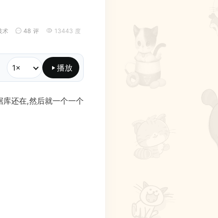
技术
48 评
13443 度
播放
库还在,然后就一个一个