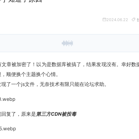
2024.06.22
，不会调用 API。
有文章被加密了！以为是数据库被搞了，结果发现没有。幸好数据
限，顺便换个主题换个心情。
现了一个js文件，无奈技术有限只能在论坛求助。
佬回复了，原来是
第三方CDN被投毒