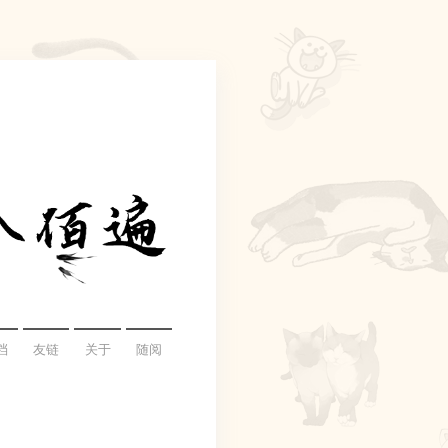
档
友链
关于
随阅