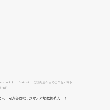
hrome 118
Android
新疆维吾尔自治区乌鲁木齐市
月29日
全点，定期备份吧，别哪天本地数据被人干了