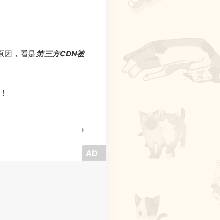
原因，看是
第三方CDN被
耻！
AD