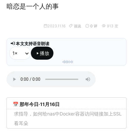
暗恋是一个人的事
2023.11.16
说说
0 评
913 度
本文支持语音朗读
播放
本地朗读已就绪，不会调用 API。
📅 那年今日·11月16日
求指导，如何给nas中Docker容器访问链接加上SSL
看耳朵