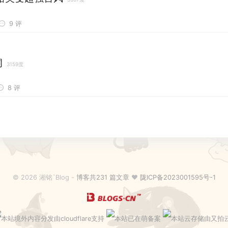
9 评
洞
3159度
8 评
© 2026 湘铭`Blog -
博客共231 篇文章
♥
陇ICP备2023001595号-1