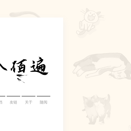
档
友链
关于
随阅