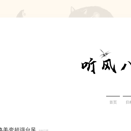
首页
归
格美变超强台风
5907度